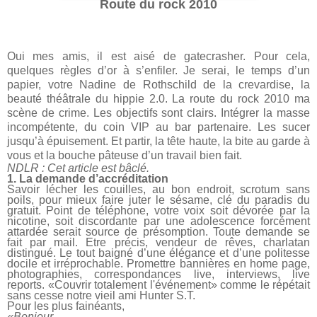
Route du rock 2010
Oui mes amis, il est aisé de gatecrasher. Pour cela,
quelques règles d’or à s’enfiler. Je serai, le temps d’un
papier, votre Nadine de Rothschild de la crevardise, la
beauté théâtrale du hippie 2.0. La route du rock 2010 ma
scène de crime. Les objectifs sont clairs. Intégrer la masse
incompétente, du coin VIP au bar partenaire. Les sucer
jusqu’à épuisement. Et partir, la tête haute, la bite au garde à
vous et la bouche pâteuse d’un travail bien fait.
NDLR : Cet article est bâclé.
1. La demande d’accréditation
Savoir lécher les couilles, au bon endroit, scrotum sans
poils, pour mieux faire juter le sésame, clé du paradis du
gratuit. Point de téléphone, votre voix soit dévorée par la
nicotine, soit discordante par une adolescence forcément
attardée serait source de présomption. Toute demande se
fait par mail. Etre précis, vendeur de rêves, charlatan
distingué. Le tout baigné d’une élégance et d’une politesse
docile et irréprochable. Promettre bannières en home page,
photographies, correspondances live, interviews, live
reports. «Couvrir totalement l'événement» comme le répétait
sans cesse notre vieil ami Hunter S.T.
Pour les plus fainéants,
«Bonjour,