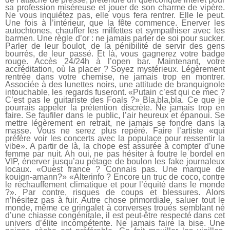
sa profession miséreuse et jouer de son charme de vipère.
Ne vous inquiétez pas, elle vous fera rentrer. Elle le peut.
Une fois à l’intérieur, que la fête commence. Enerver les
autochtones, chauffer les milfettes et sympathiser avec les
barmen. Une règle d’or : ne jamais parler de soi pour sucker.
Parler de leur boulot, de la pénibilité de servir des gens
bourrés, de leur passé. Et là, vous gagnerez votre badge
rouge. Accès 24/24h à l’open bar. Maintenant, votre
accréditation, où la placer ? Soyez mystérieux. Légèrement
rentrée dans votre chemise, ne jamais trop en montrer.
Associée à des lunettes noirs, une attitude de branquignole
intouchable, les regards fuseront. «Putain c’est qui ce mec ?
C’est pas le guitariste des Foals ?» Bla,bla,bla. Ce que je
pourrais appeler la prétention discrète. Ne jamais trop en
faire. Se faufiler dans le public, l’air heureux et épanoui. Se
mettre légèrement en retrait, ne jamais se fondre dans la
masse. Vous ne serez plus repéré. Faire l’artiste «qui
préfère voir les concerts avec la populace pour ressentir la
vibe». A partir de là, la chope est assurée à compter d’une
femme par nuit. Ah oui, ne pas hésiter à foutre le bordel en
VIP, énerver jusqu’au pétage de boulon les fake journaleux
locaux. «Ouest france ? Connais pas. Une marque de
kouign-amann?» «Alterinfo ? Encore un truc de coco, contre
le réchauffement climatique et pour l’équité dans le monde
?». Par contre, risques de coups et blessures. Alors
n’hésitez pas à fuir. Autre chose primordiale, saluer tout le
monde, même ce gringalet à converses troués semblant né
d’une chiasse congénitale, il est peut-être respecté dans cet
univers d’élite incompétente. Ne jamais faire la bise. Une