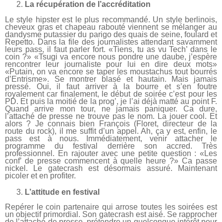
La récupération de l’accréditation
Le style hipster est le plus recommandé. Un style berlinois,
cheveux gras et chapeau rabouté viennent se mélanger au
dandysme putassier du parigo des quais de seine, foulard et
Repetto. Dans la file des journalistes attendant savamment
leurs pass, il faut parler fort. «Tiens, tu as vu Tech’ dans le
coin ?» «Tsugi va encore nous pondre une daube, j’espère
rencontrer leur journaliste pour lui en dire deux mots»
«Putain, on va encore se taper les moustachus tout bourrés
d’Entrisme». Se montrer blasé et hautain. Mais jamais
pressé. Oui, il faut arriver à la bourre et s’en foutre
royalement car finalement, le début de soirée c’est pour les
PD. Et puis la moitié de la prog’, je l’ai déjà matté au point F.
Quand arrive mon tour, ne jamais paniquer. Ca dure,
l’attaché de presse ne trouve pas le nom. La jouer cool. Et
alors ? Je connais bien François (Floret, directeur de la
route du rock), il me suffit d’un appel. Ah, ça y est, enfin, le
pass est à nous. Immédiatement, venir attacher le
programme du festival derrière son accred. Très
professionnel. En rajouter avec une petite question : «Les
conf’ de presse commencent à quelle heure ?» Ca passe
nickel. Le gatecrash est désormais assuré. Maintenant
picoler et en profiter.
L’attitude en festival
Repérer le coin partenaire qui arrose toutes les soirées est
un objectif primordial. Son gatecrash est aisé. Se rapprocher
de l’attaché de presse, prétendre un quelconque intérêt pour